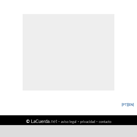
[PT]
[EN]
©
LaCuerda
.net
·
·
·
aviso legal
privacidad
contacto