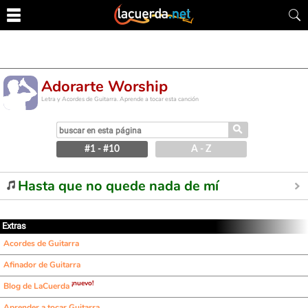
Adorarte Worship
Letra y Acordes de Guitarra. Aprende a tocar esta canción
⚲
#1 - #10
A - Z
Hasta que no quede nada de mí
Extras
Acordes de Guitarra
Afinador de Guitarra
¡nuevo!
Blog de LaCuerda
Aprender a tocar Guitarra