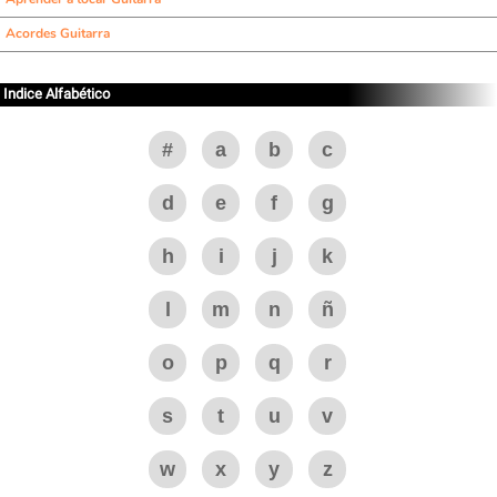
Acordes Guitarra
Indice Alfabético
#
a
b
c
d
e
f
g
h
i
j
k
l
m
n
ñ
o
p
q
r
s
t
u
v
w
x
y
z