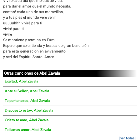
Viviré cada día que me das de vida,
para dar el amor que el mundo necesita,
contaré cada una de tus maravillas,
y a tus pies el mundo veré venir
uuuuuhhh viviré para ti
viviré para ti
viviré
Se mantiene y termina en F#m
Espero que se entienda y les sea de gran bendición
para esta generación en avivamiento
y sed del Espiritu Santo. Amen
Otras canciones de Abel Zavala
Exaltad, Abel Zavala
Ante el Señor, Abel Zavala
Te pertenezco, Abel Zavala
Dispuesto estoy, Abel Zavala
Cristo te amo, Abel Zavala
Te llamas amor, Abel Zavala
[ver todas]