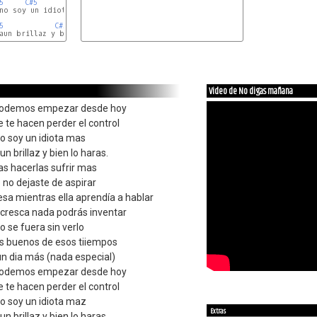
5
C#5
B5
no soy un idiota mas

5
C#5
B5
Video de No digas mañana
 podemos empezar desde hoy
 te hacen perder el control
no soy un idiota mas
n brillaz y bien lo haras.
as hacerlas sufrir mas
 no dejaste de aspirar
a mientras ella aprendía a hablar
cresca nada podrás inventar
o se fuera sin verlo
s buenos de esos tiiempos
un dia más (nada especial)
 podemos empezar desde hoy
 te hacen perder el control
no soy un idiota maz
Extras
n brillaz y bien lo haras.