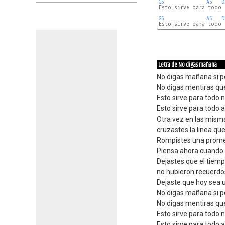
G5
A5
D
Esto sirve para todo 
G5
A5
D
Letra de No digas mañana
No digas mañana si
No digas mentiras que
Esto sirve para todo 
Esto sirve para todo au
Otra vez en las mism
cruzastes la linea que
Rompistes una promes
Piensa ahora cuando 
Dejastes que el tiemp
no hubieron recuerdo
Dejaste que hoy sea 
No digas mañana si
No digas mentiras que
Esto sirve para todo 
Esto sirve para todo au