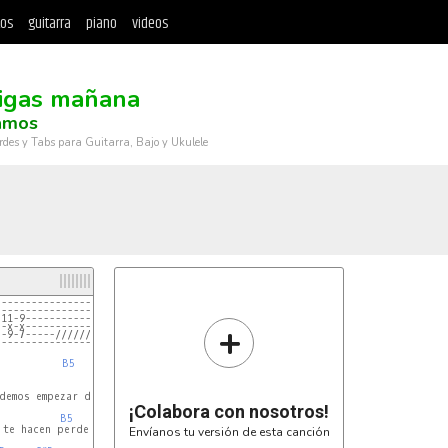
tos
guitarra
piano
videos
igas mañana
amos
rdes y Tabs para Guitarra, Bajo y Ukulele
------------------|
------------------|
-11-9-------------|
+
--x-x-------------|
--9-7-----///////-|
------------------|
           
B5
¡Colabora con nosotros!
B5
 te hacen perder el control

Envíanos tu versión de esta canción