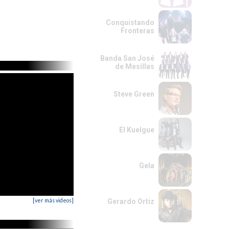
Conquistando
Fronteras
Banda San José
de Mesillas
Steve Green
El Kuelgue
Gela
[ver más videos]
Gerardo Ortiz