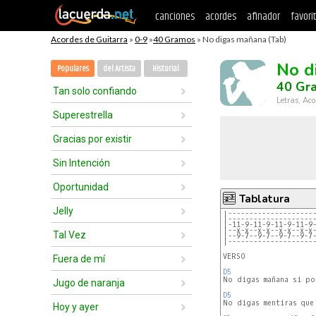
canciones
acordes
afinador
favori
Acordes de Guitarra
»
0-9
»
40 Gramos
» No digas mañana (Tab)
No d
Populares
del Artista
Historial
40 Gr
Tan solo confiando
Letras, Aco
Superestrella
Gracias por existir
Sin Intención
Oportunidad
Tablatura
Jelly
|--------------------
|--------------------
|-11-9-11-9-11-9-11-9
|--x-x--x-x--x-x--x-x
Tal Vez
|--9-7--9-7--9-7--9-7
|--------------------
VERSO                
Fuera de mí
D5
Jugo de naranja
D5
No digas mentiras que
Hoy y ayer