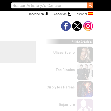
⚲
Inscripción
Conexión
Artistas Sugeridos
Ulises Bueno
Tan Bionica
Ciro y los Persas
Enjambre