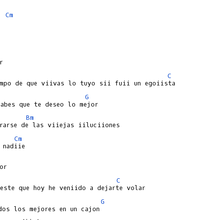
Cm
C
G
Bm
Cm
C
G
dos los mejores en un cajon
