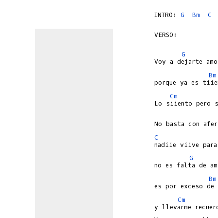
INTRO: 
G
Bm
C
VERSO:

G
Bm
Cm
C
G
Bm
Cm
y llevarme recuer