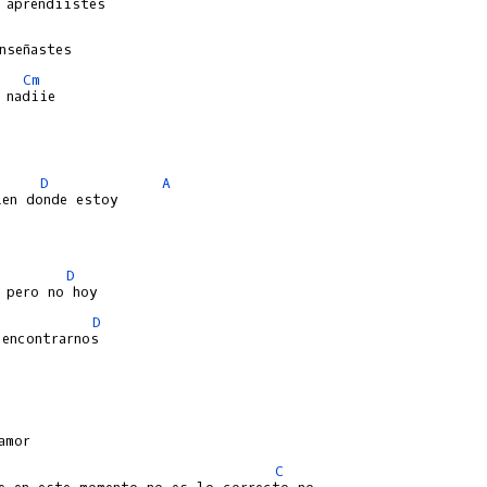
Cm
 nadiie

D
A
D
D
encontrarnos

C