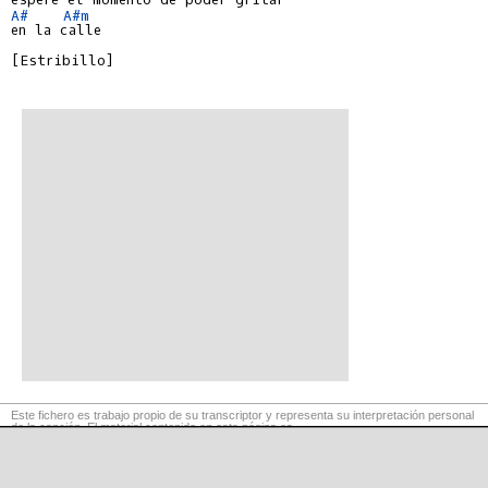
A#
A#m
en la calle

[Estribillo]

Este fichero es trabajo propio de su transcriptor y representa su interpretación personal
de la canción. El material contenido en esta página es
para exclusivo uso privado, por lo que se prohibe su reproducción o retransmisión, así
como su uso para fines comerciales.