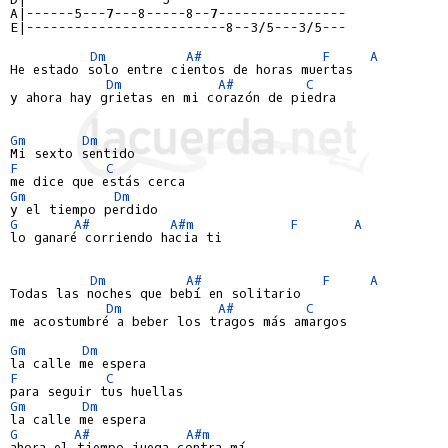
A|------5---7---8-----8--7----------------
E|-------------------------8--3/5---3/5---
Dm
A#
F
A
He estado solo entre cientos de horas muertas

Dm
A#
C
y ahora hay grietas en mi corazón de piedra

Gm
Dm
F
C
Gm
Dm
G
A#
A#m
F
A
lo ganaré corriendo hacia ti

Dm
A#
F
A
Todas las noches que bebí en solitario

Dm
A#
C
me acostumbré a beber los tragos más amargos

Gm
Dm
F
C
Gm
Dm
G
A#
A#m
ahora el tiempo juega contra mí
