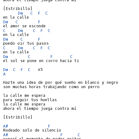
[Estribillo]

Dm
C
F
C
Dm
C
F
C
Dm
C
F
C
Dm
C
F
C
Dm
C
F
C
Dm
C
F
C
el sol se pone en corro hacia ti

Dm
C
F
C
A
Hazte una idea de por qué sueño en blanco y negro

son muchas horas trabajando como un perro

la calle me espera

para seguir tus huellas

la calle me espera

ahora el tiempo juega contra mí

[Estribillo]

A#
F
A#
F
C