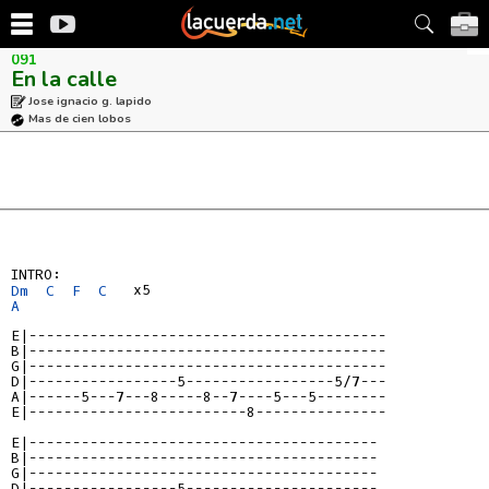
091
En la calle
Jose ignacio g. lapido
Mas de cien lobos
Dm
C
F
C
A
E|-----------------------------------------
B|-----------------------------------------
G|-----------------------------------------
D|-----------------5-----------------5/7---
A|------5---7---8-----8--7----5---5--------
E|-------------------------8---------------
E|----------------------------------------
B|----------------------------------------
G|----------------------------------------
D|-----------------5----------------------